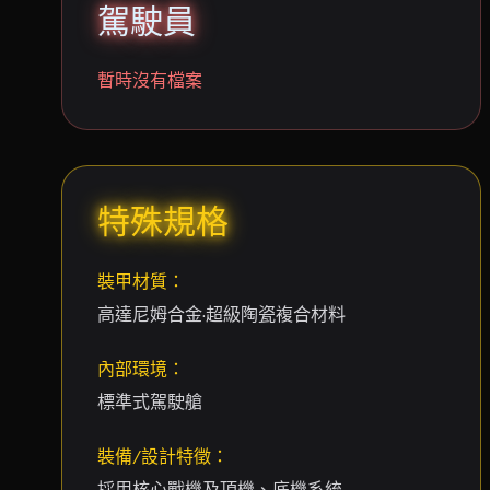
駕駛員
暫時沒有檔案
特殊規格
裝甲材質：
高達尼姆合金·超級陶瓷複合材料
內部環境：
標準式駕駛艙
裝備/設計特徵：
採用核心戰機及頂機、底機系統