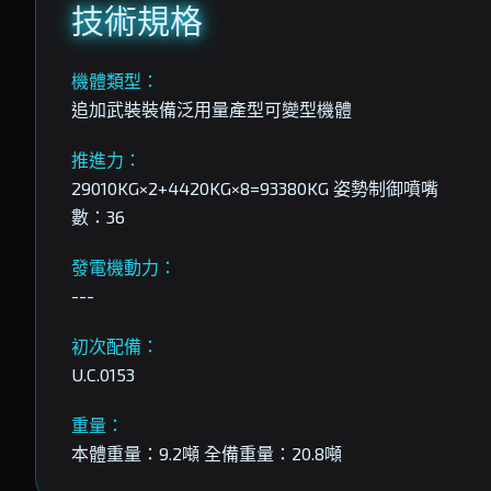
技術規格
機體類型：
追加武裝裝備泛用量產型可變型機體
推進力：
29010KG×2+4420KG×8=93380KG 姿勢制御噴嘴
數：36
發電機動力：
---
初次配備：
U.C.0153
重量：
本體重量：9.2噸 全備重量：20.8噸