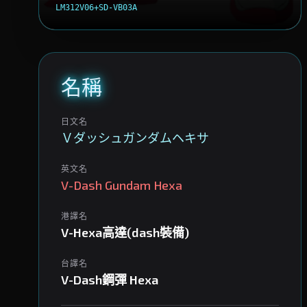
LM312V06+SD-VB03A
名稱
日文名
Ｖダッシュガンダムヘキサ
英文名
V-Dash Gundam Hexa
港譯名
V-Hexa高達(dash裝備)
台譯名
V-Dash鋼彈 Hexa