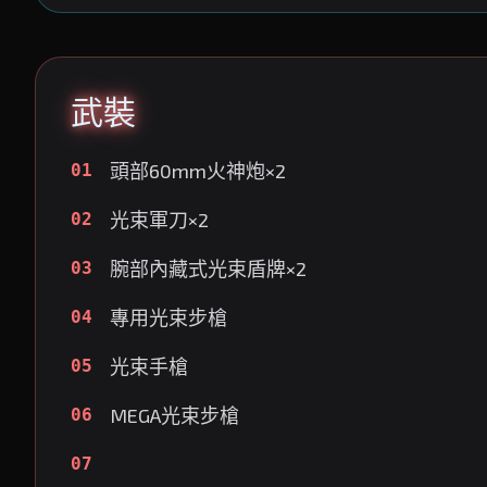
武裝
頭部60mm火神炮×2
01
光束軍刀×2
02
腕部內藏式光束盾牌×2
03
專用光束步槍
04
光束手槍
05
MEGA光束步槍
06
07