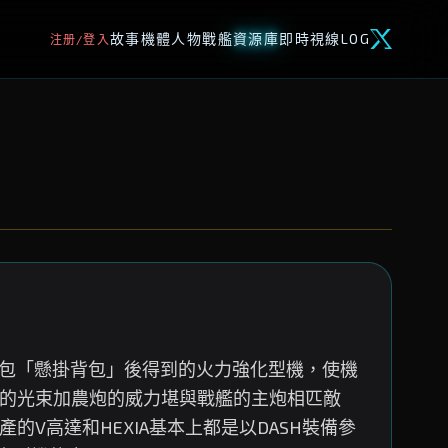
故事
機體
人物
戰艦
資源庫
即時視線
LOG
注册/登入
宇宙用背包「懸掛背包」後得到的火力強化型機，使機
部的光束加農炮的威力堪與戰艦的主炮相匹敵
的V高達和HEXIA基本上都是以DASH裝備參