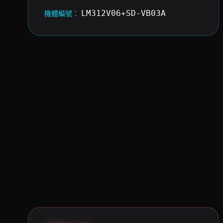
LM312V06+SD-VB03A
機體編號：