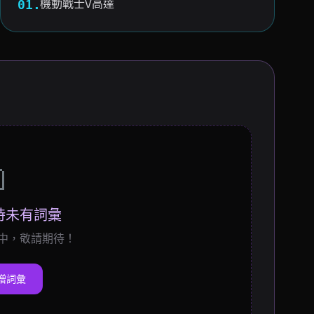
機動戰士V高達
01.

時未有詞彙
中，敬請期待！
增詞彙