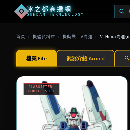
冰之都高達網
G
GUNDAM TERMINOLOGY
首頁
›
機體資料庫
›
機動戰士V高達
›
V-Hexa高達(
檔案 File
武器介紹 Armed

CLASSIFIED
MOBILE SUIT