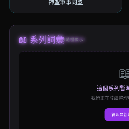
神聖軍事同盟
📖 系列詞彙
(隨機顯示)

這個系列暫
我們正在陸續整理
管理員新