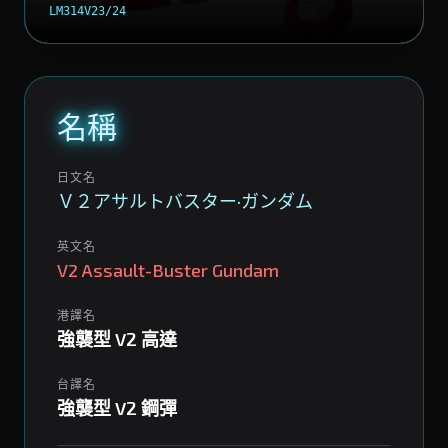
LM314V23/24
名稱
日文名
Ｖ２アサルトバスター·ガンダム
英文名
V2 Assault-Buster Gundam
港譯名
強襲型 V2 高達
台譯名
強襲型 V2 鋼彈