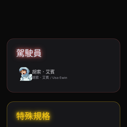
駕駛員
胡索．艾賓
胡索．艾賓 / Uso Ewin
特殊規格