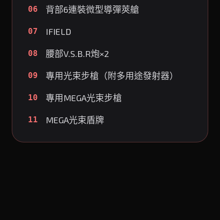
背部6連裝微型導彈莢艙
06
IFIELD
07
腰部V.S.B.R炮×2
08
專用光束步槍（附多用途發射器）
09
專用MEGA光束步槍
10
MEGA光束盾牌
11