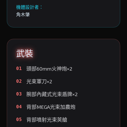
機體設計者：
角木肇
武裝
頭部60mm火神炮×2
01
光束軍刀×2
02
腕部內藏式光束盾牌×2
03
背部MEGA光束加農炮
04
背部噴射光束莢艙
05