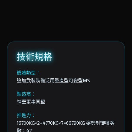
技術規格
機體類型：
追加武裝裝備泛用量產型可變型MS
製造商：
神聖軍事同盟
推進力：
16700KG×2+4770KG×7=66790KG 姿勢制御噴嘴
數：42