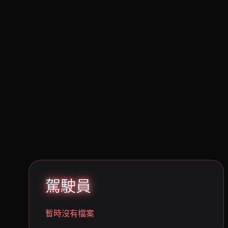
駕駛員
暫時沒有檔案