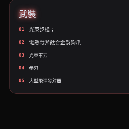
武裝
光束步槍；
01
電熱戰斧鈦合金製鉤爪
02
03
光束軍刀
04
拳刃
05
大型飛彈發射器