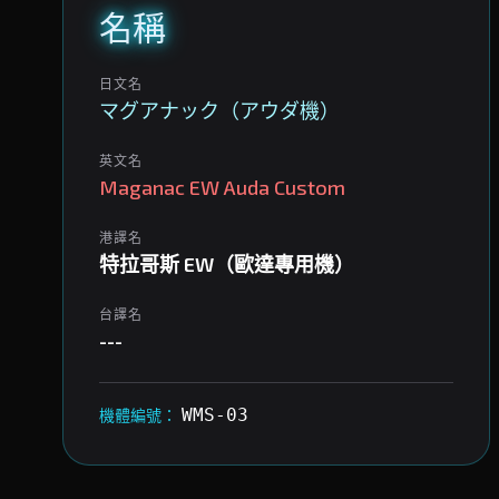
名稱
日文名
マグアナック（アウダ機）
英文名
Maganac EW Auda Custom
港譯名
特拉哥斯 EW（歐達專用機）
台譯名
---
WMS-03
機體編號：