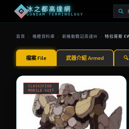
冰之都高達網
G
GUNDAM TERMINOLOGY
首頁
›
機體資料庫
›
新機動戰記高達W
›
特拉哥斯 
檔案 File
武器介紹 Armed

CLASSIFIED
MOBILE SUIT