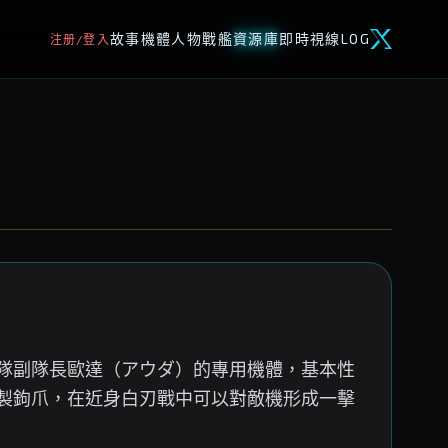
故事
機體
人物
戰艦
資源庫
即時視線
LOG
注册/登入
隊副隊長歐達（アウダ）的專用機體，基本性
製鉤爪，在近身白刃戰中可以對敵機形成一擊