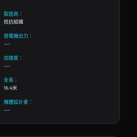
製造商：
抵抗組織
發電機出力：
---
加速度：
---
全長：
16.4米
機體設計者：
---