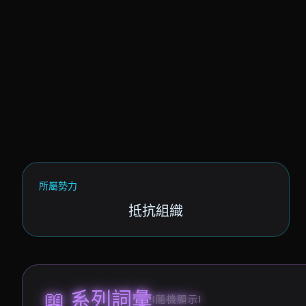
所屬勢力
抵抗組織
📖 系列詞彙
(隨機顯示)