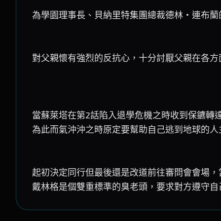
為學園理事長、貝納里特集團總裁德林・連布蘭
對父親懷有強烈的反抗心，十分討厭父親在各方
當蘇萊塔在第2話陷入退學危機之時收到保鑣轉
為此而氣沖沖之時原定要幫助自己逃到地球的人
起初決定同行但最後還是改道前往審問會會場，
戴林格是個雙重標準的臭老頭，要求對方遵守自