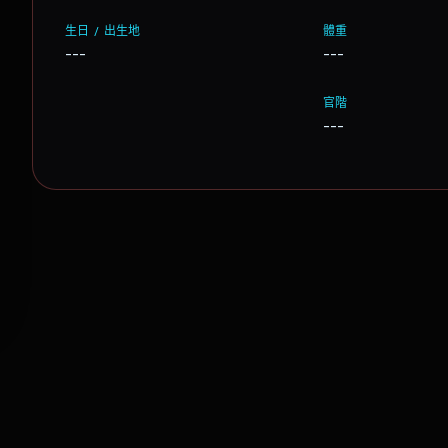
生日 / 出生地
體重
---
---
官階
---