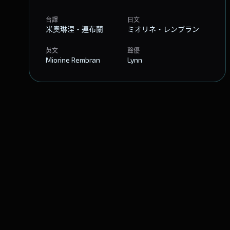
台譯
日文
米奧琳涅・連布蘭
ミオリネ・レンブラン
英文
聲優
Miorine Rembran
Lynn