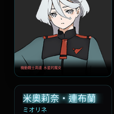
機動戰士高達 水星的魔女
米奧莉奈・連布蘭
ミオリネ