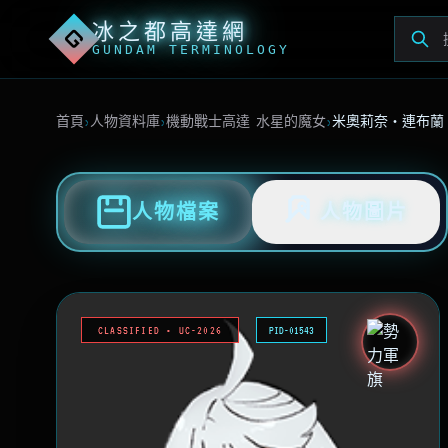
冰之都高達網
G
GUNDAM TERMINOLOGY
首頁
›
人物資料庫
›
機動戰士高達 水星的魔女
›
米奧莉奈・連布蘭
人物檔案
人物圖片
CLASSIFIED • UC-2026
PID-01543