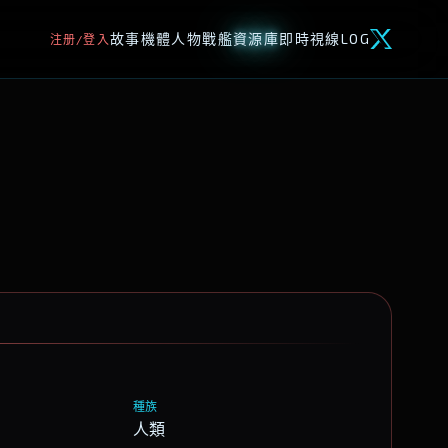
故事
機體
人物
戰艦
資源庫
即時視線
LOG
注册/登入
種族
人類